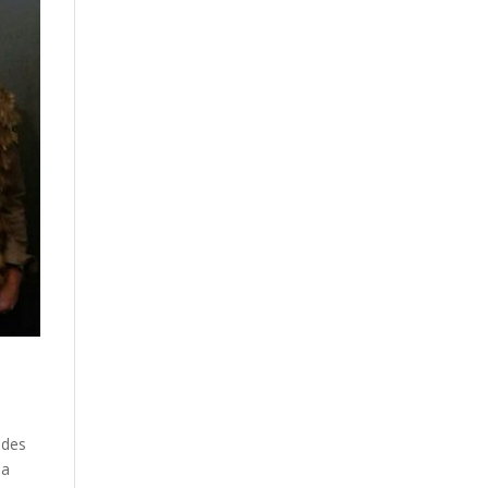
ndes
 a